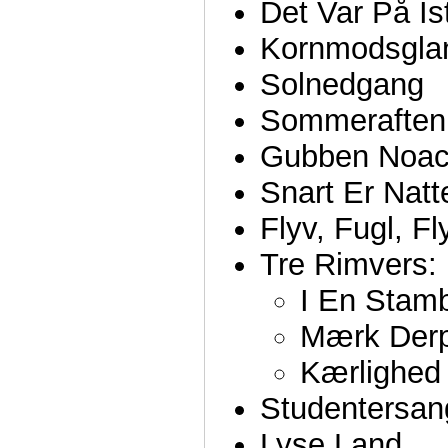
Det Var På I
Kornmodsgla
Solnedgang
Sommeraften
Gubben Noa
Snart Er Nat
Flyv, Fugl, Fl
Tre Rimvers:
I En Stam
Mærk Der
Kærlighed
Studentersan
Lyse Land