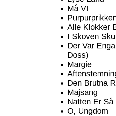
Må VI
Purpurprikke
Alle Klokker B
I Skoven Sku
Der Var Enga
Doss)
Margie
Aftenstemnin
Den Brutna R
Majsang
Natten Er Så S
O, Ungdom