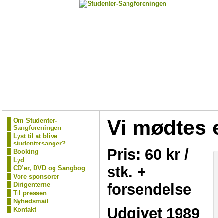
Vi mødtes
Om Studenter-
Sangforeningen
Lyst til at blive
studentersanger?
Pris: 60 kr /
Booking
Lyd
stk. +
CD’er, DVD og Sangbog
Vore sponsorer
forsendelse
Dirigenterne
Til pressen
Nyhedsmail
Udgivet 1989
Kontakt