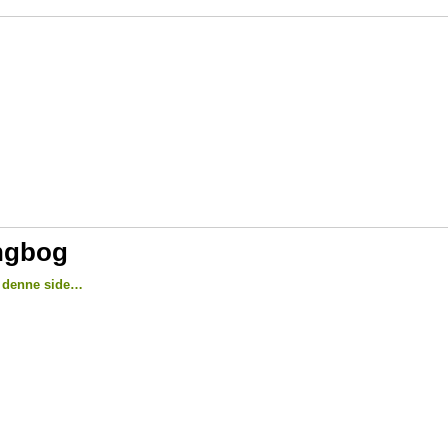
ngbog
f denne side…