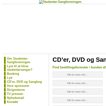
CD’er, DVD og Sa
Om Studenter-
Sangforeningen
Lyst til at blive
Find bestillingsformular i bunden a
studentersanger?
Booking
Klik for mere info…
Lyd
CD’er, DVD og Sangbog
Klik for mere info…
Vore sponsorer
Dirigenterne
Klik for mere info…
Til pressen
Nyhedsmail
Klik for mere info…
Kontakt